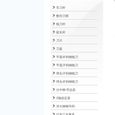
车刀杆
数控刀柄
铣刀杆
延长杆
刀片
刀盘
平底4F钨钢铣刀
平底2F钨钢铣刀
球头2F钨钢铣刀
球头4F钨钢铣刀
分中棒/寻边器
Z轴设定器
淬火钢钢号码
日本三丰量具