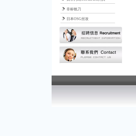
非标铣刀
日本OSG丝攻