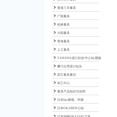
香港三丰量具
广陆量具
桂林量具
大阳量具
青海量具
上工量具
YAMAWA进口丝攻/中心钻/圆板
牙
SUS台湾进口钻头
其它量具量仪
加工中心
量具产品知识与说明
日本kks塞规、环规
日本OKABE中心钻
日本冈崎OKAZAKI刀具