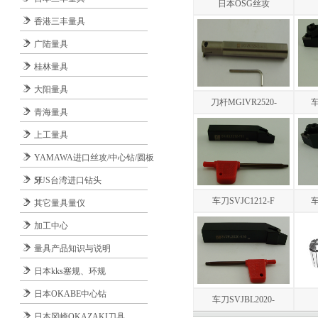
日本OSG丝攻
香港三丰量具
广陆量具
桂林量具
大阳量具
刀杆MGIVR2520-
车
青海量具
上工量具
YAMAWA进口丝攻/中心钻/圆板
牙
SUS台湾进口钻头
车刀SVJC1212-F
车
其它量具量仪
加工中心
量具产品知识与说明
日本kks塞规、环规
日本OKABE中心钻
车刀SVJBL2020-
日本冈崎OKAZAKI刀具