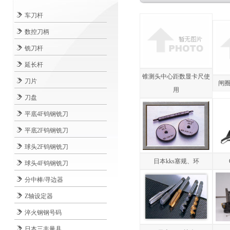
车刀杆
数控刀柄
铣刀杆
延长杆
锥测头中心距数显卡尺使
刀片
闸
用
刀盘
平底4F钨钢铣刀
平底2F钨钢铣刀
球头2F钨钢铣刀
日本kks塞规、环
球头4F钨钢铣刀
分中棒/寻边器
Z轴设定器
淬火钢钢号码
日本三丰量具