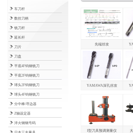
车刀杆
数控刀柄
铣刀杆
延长杆
先端丝攻
Y
刀片
刀盘
平底4F钨钢铣刀
平底2F钨钢铣刀
球头2F钨钢铣刀
YAMAWA深孔丝攻
Y
球头4F钨钢铣刀
分中棒/寻边器
Z轴设定器
淬火钢钢号码
I型刀具预调测量仪
日本三丰量具