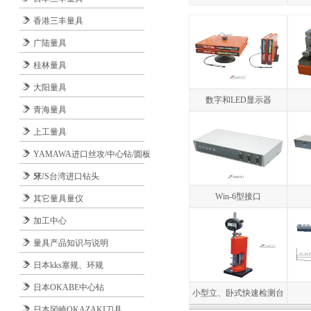
香港三丰量具
广陆量具
桂林量具
大阳量具
数字和LED显示器
青海量具
上工量具
YAMAWA进口丝攻/中心钻/圆板
牙
SUS台湾进口钻头
Win-6型接口
其它量具量仪
加工中心
量具产品知识与说明
日本kks塞规、环规
日本OKABE中心钻
小型立、卧式快速检测台
日本冈崎OKAZAKI刀具